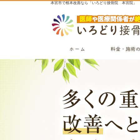
本宮市で根本改善なら「いろどり接骨院 本宮院」