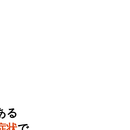
ある
症状
で