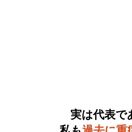
実は代表で
私も
過去に
重