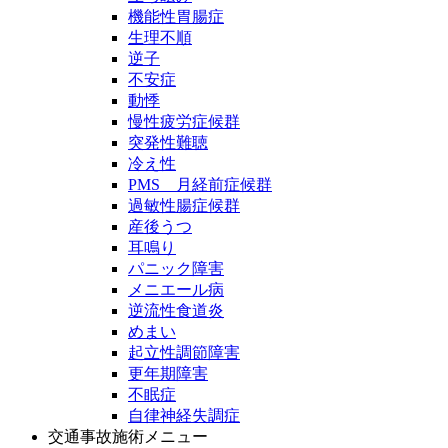
機能性胃腸症
生理不順
逆子
不安症
動悸
慢性疲労症候群
突発性難聴
冷え性
PMS 月経前症候群
過敏性腸症候群
産後うつ
耳鳴り
パニック障害
メニエール病
逆流性食道炎
めまい
起立性調節障害
更年期障害
不眠症
自律神経失調症
交通事故施術メニュー