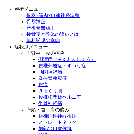
施術メニュー
骨格×筋肉×自律神経調整
骨盤矯正
産後骨盤矯正
接骨院と整体の違いとは
無料託児の案内
症状別メニュー
┗背中・腰の痛み
側湾症（そくわんしょう）
腰椎分離症・すべり症
肋間神経痛
脊柱管狭窄症
腰痛
ぎっくり腰
腰椎椎間板ヘルニア
坐骨神経痛
┗頭・首・肩の痛み
頸椎症性神経根症
ストレートネック
胸郭出口症候群