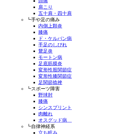
頭痛
肩こり
五十肩・四十肩
┗手や足の痛み
内側上顆炎
膝痛
ド・ケルバン病
手足のしびれ
鵞足炎
モートン病
足底筋膜炎
変形性股関節症
変形性膝関節症
足関節捻挫
┗スポーツ障害
野球肘
膝痛
シンスプリント
肉離れ
オスグッド病
┗自律神経系
立ち眩み