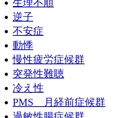
生理不順
逆子
不安症
動悸
慢性疲労症候群
突発性難聴
冷え性
PMS 月経前症候群
過敏性腸症候群