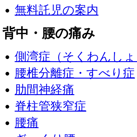
無料託児の案内
背中・腰の痛み
側湾症（そくわんしょ
腰椎分離症・すべり症
肋間神経痛
脊柱管狭窄症
腰痛