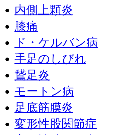
内側上顆炎
膝痛
ド・ケルバン病
手足のしびれ
鵞足炎
モートン病
足底筋膜炎
変形性股関節症