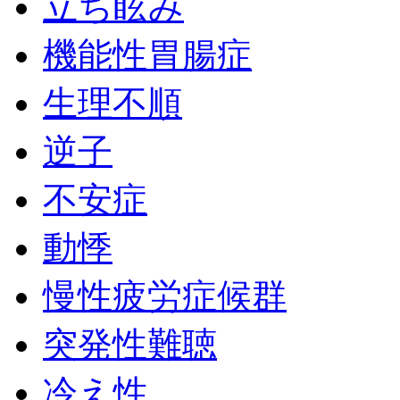
立ち眩み
機能性胃腸症
生理不順
逆子
不安症
動悸
慢性疲労症候群
突発性難聴
冷え性