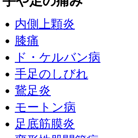
手や足の痛み
内側上顆炎
膝痛
ド・ケルバン病
手足のしびれ
鵞足炎
モートン病
足底筋膜炎