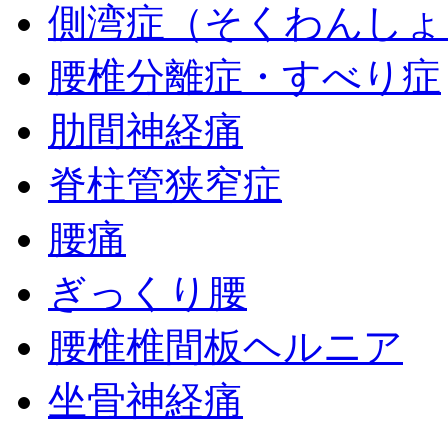
側湾症（そくわんしょ
腰椎分離症・すべり症
肋間神経痛
脊柱管狭窄症
腰痛
ぎっくり腰
腰椎椎間板ヘルニア
坐骨神経痛