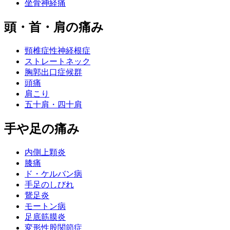
坐骨神経痛
頭・首・肩の痛み
頸椎症性神経根症
ストレートネック
胸郭出口症候群
頭痛
肩こり
五十肩・四十肩
手や足の痛み
内側上顆炎
膝痛
ド・ケルバン病
手足のしびれ
鵞足炎
モートン病
足底筋膜炎
変形性股関節症