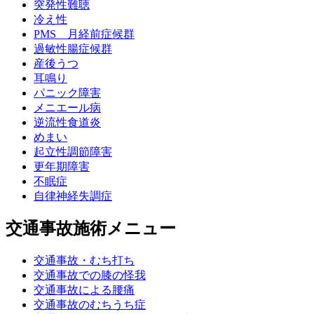
突発性難聴
冷え性
PMS 月経前症候群
過敏性腸症候群
産後うつ
耳鳴り
パニック障害
メニエール病
逆流性食道炎
めまい
起立性調節障害
更年期障害
不眠症
自律神経失調症
交通事故施術メニュー
交通事故・むち打ち
交通事故での膝の怪我
交通事故による腰痛
交通事故のむちうち症