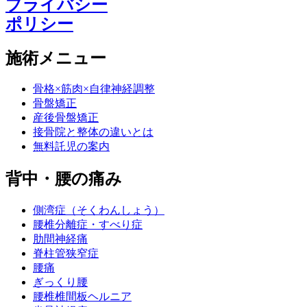
プライバシー
ポリシー
施術メニュー
骨格×筋肉×自律神経調整
骨盤矯正
産後骨盤矯正
接骨院と整体の違いとは
無料託児の案内
背中・腰の痛み
側湾症（そくわんしょう）
腰椎分離症・すべり症
肋間神経痛
脊柱管狭窄症
腰痛
ぎっくり腰
腰椎椎間板ヘルニア