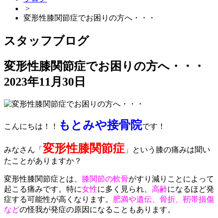
>
変形性膝関節症でお困りの方へ・・・
スタッフブログ
変形性膝関節症でお困りの方へ・・・
2023年11月30日
もとみや接骨院
こんにちは！！
です！
変形性膝関節症
みなさん「
」という膝の痛みは聞い
たことがありますか？
変形性膝関節症とは、
膝関節の軟骨
がすり減りことによって
起こる痛みです。特に
女性
に多く見られ、
高齢
になるほど発
症する可能性が高くなります。
肥満や遺伝、骨折、靭帯損傷
など
の怪我が発症の原因になることもあります。