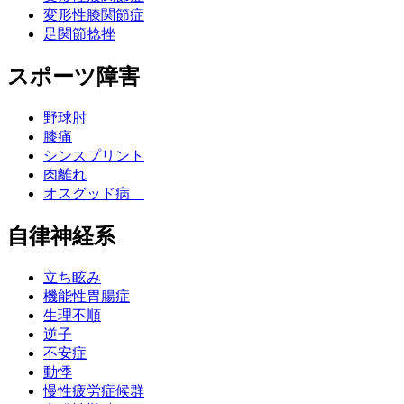
変形性膝関節症
足関節捻挫
スポーツ障害
野球肘
膝痛
シンスプリント
肉離れ
オスグッド病
自律神経系
立ち眩み
機能性胃腸症
生理不順
逆子
不安症
動悸
慢性疲労症候群