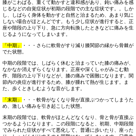
膝がこわばる、重くて動かすと違和感があり、鈍い痛みを感
じるなどの自覚症状が初期の段階での主な症状です。。しか
し、しばらく身体を動かすと自然と治まるため、あまり気に
しない場合がほとんどです。もう少し症状が進行すると、正
座や階段の上り下り、急に方向転換したときなどに痛みを生
じるようになってしまいます。
「中期」
・・・さらに軟骨がすり減り膝関節の縁から骨棘が
でた状態。
中期の段階では、しばらく休むと治まっていた膝の痛みが、
なかなか消えずらくなります。正座や深くしゃがみこむ動
作、階段の上り下りなどが、膝の痛みで困難になります。関
節内の炎症が進行するため、膝が腫れて熱が生じます。ま
た、歩くときしむような音がします。
「末期」
・・・軟骨がなくなり骨が直接ぶつかってしまうた
め、激しい痛みを引き起こした状態。
末期の段階では、軟骨がほとんどなくなり、骨と骨が直接ぶ
つかるようになります。この段階になると、初期、中期段階
でみられた症状がすべて悪化して、普通に歩いたり、座った