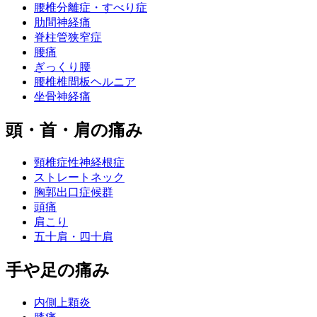
腰椎分離症・すべり症
肋間神経痛
脊柱管狭窄症
腰痛
ぎっくり腰
腰椎椎間板ヘルニア
坐骨神経痛
頭・首・肩の痛み
頸椎症性神経根症
ストレートネック
胸郭出口症候群
頭痛
肩こり
五十肩・四十肩
手や足の痛み
内側上顆炎