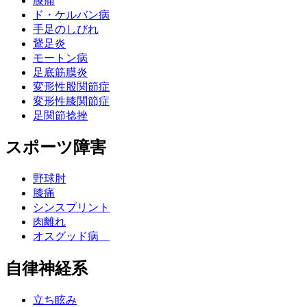
膝痛
ド・ケルバン病
手足のしびれ
鵞足炎
モートン病
足底筋膜炎
変形性股関節症
変形性膝関節症
足関節捻挫
スポーツ障害
野球肘
膝痛
シンスプリント
肉離れ
オスグッド病
自律神経系
立ち眩み