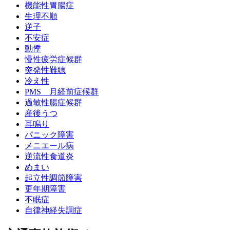
機能性胃腸症
生理不順
逆子
不安症
動悸
慢性疲労症候群
突発性難聴
冷え性
PMS 月経前症候群
過敏性腸症候群
産後うつ
耳鳴り
パニック障害
メニエール病
逆流性食道炎
めまい
起立性調節障害
更年期障害
不眠症
自律神経失調症